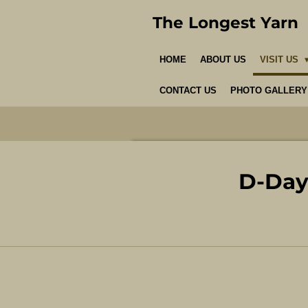
Skip
The Longest Yarn
to
main
HOME
ABOUT US
VISIT US
content
CONTACT US
PHOTO GALLERY
D-Day 