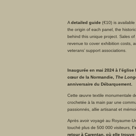
A
detailed guide
(€10) is available 
the origin of each panel, the histor
behind this unique project. Sales of
revenue to cover exhibition costs, a
veterans’ support associations.
Inaugurée en mai 2024 à l’église
cœur de la Normandie,
The Longe
anniversaire du Débarquement.
Cette œuvre textile monumentale de
crochetée à la main par une commu
passionnés, allie artisanat et mémoi
Après avoir voyagé au Royaume-Uni 
touché plus de 500 000 visiteurs,
l
retour à Carentan, où elle trouv